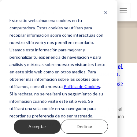
Este sitio web almacena cookies en tu
computadora. Estas cookies se utilizan para
recopilar información sobre cómo interactúas con
Tag Archives: productos
nuestro sitio web y nos permiten recordarlo.
Portada
»
productos
Usamos esta información para mejorar y
personalizar tu experiencia de navegación y para
análisis y métricas sobre nuestros visitantes tanto
Guía definitiva para saber qué es el
en este sitio web como en otros medios. Para
Ácido Hialurónico y como usarlo.
obtener más información sobre las cookies que
by
YasuriMayari
in
Ingredientes
13 de junio de 2022
utilizamos, consulta nuestra
Política de Cookies
.
Si la rechaza, no se realizará un seguimiento de su
información cuando visite este sitio web. Se
utilizará una sola cookie en su navegador para
Uno de los principios activos más eficaces para el
recordar su preferencia de no ser rastreado.
#rejuvenecimiento de la piel es el Ácido Hialurónico
Descubre todos los secretos
Acceptar
Declinar